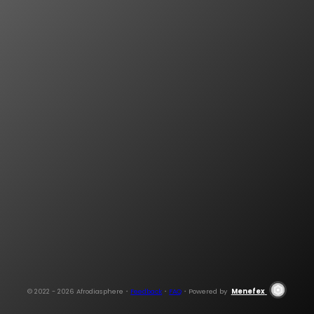
© 2022 -
2026
Afrodiasphere・
Feedback
・
FAQ
・Powered by
Menefex